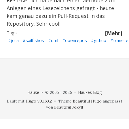
REST-API, ich habe nach einer Methode zum
Anlegen eines Lesezeichens gefragt - heute
kam genau dazu ein Pull-Request in das
Repository. Sehr cool!
Tags:
[Mehr]
jolla
sailfishos
qml
openrepos
github
transife
Hauke
• © 2005 - 2026 •
Haukes Blog
Läuft mit
Hugo v0.163.2
• Theme
Beautiful Hugo
angepasst
von
Beautiful Jekyll