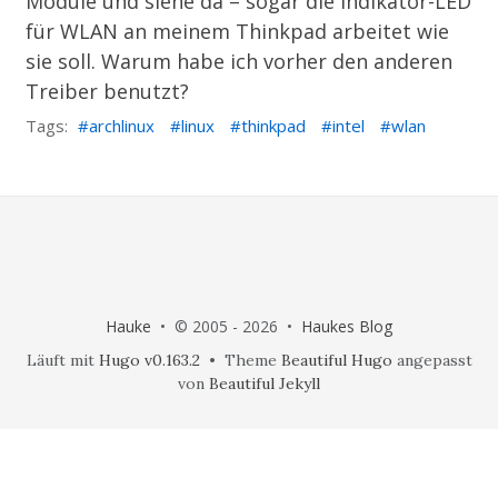
Module und siehe da – sogar die Indikator-LED
für WLAN an meinem Thinkpad arbeitet wie
sie soll. Warum habe ich vorher den anderen
Treiber benutzt?
Tags:
archlinux
linux
thinkpad
intel
wlan
Hauke
• © 2005 - 2026 •
Haukes Blog
Läuft mit
Hugo v0.163.2
• Theme
Beautiful Hugo
angepasst
von
Beautiful Jekyll