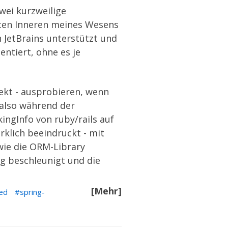
wei kurzweilige
sten Inneren meines Wesens
n JetBrains unterstützt und
ntiert, ohne es je
rekt - ausprobieren, wenn
 also während der
kingInfo
von ruby/rails auf
irklich beeindruckt - mit
wie die ORM-Library
g beschleunigt und die
[Mehr]
ed
spring-