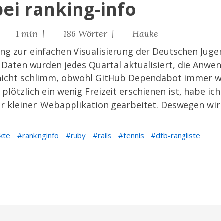
bei ranking-info
|
1 min |
186 Wörter |
Hauke
g zur einfachen Visualisierung der Deutschen Jugen
e Daten wurden jedes Quartal aktualisiert, die Anwe
l nicht schlimm, obwohl GitHub Dependabot immer w
ötzlich ein wenig Freizeit erschienen ist, habe ic
 kleinen Webapplikation gearbeitet. Deswegen wird 
kte
rankinginfo
ruby
rails
tennis
dtb-rangliste