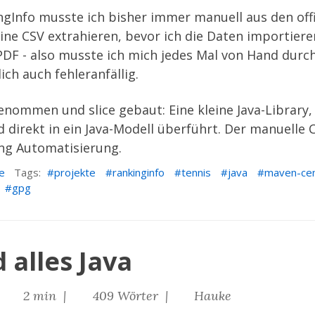
ngInfo
musste ich bisher immer manuell aus den offi
ne CSV extrahieren, bevor ich die Daten importiere
s PDF - also musste ich mich jedes Mal von Hand dur
ich auch fehleranfällig.
t genommen und
slice
gebaut: Eine kleine Java-Library
d direkt in ein Java-Modell überführt. Der manuelle
tung Automatisierung.
e
Tags:
projekte
rankinginfo
tennis
java
maven-cen
gpg
 alles Java
|
2 min |
409 Wörter |
Hauke