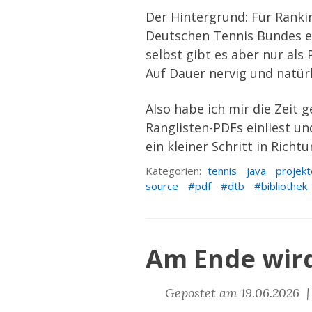
Der Hintergrund: Für
Ranki
Deutschen Tennis Bundes ei
selbst gibt es aber nur al
Auf Dauer nervig und natürl
Also habe ich mir die Zei
Ranglisten-PDFs einliest un
ein kleiner Schritt in Rich
Kategorien:
tennis
java
projekt
source
pdf
dtb
bibliothek
Am Ende wird
Gepostet am 19.06.2026 