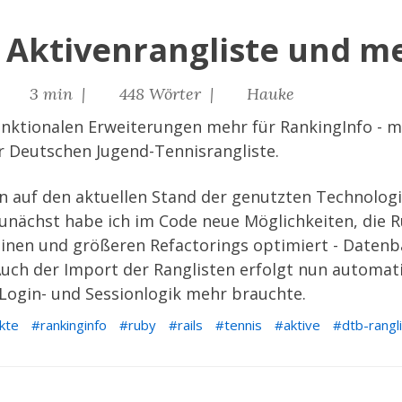
: Aktivenrangliste und m
|
3 min |
448 Wörter |
Hauke
unktionalen Erweiterungen mehr für
RankingInfo
- m
er Deutschen Jugend-Tennisrangliste.
on auf den
aktuellen Stand der genutzten Technolog
Zunächst habe ich im Code neue Möglichkeiten, die R
leinen und größeren Refactorings optimiert - Datenb
uch der Import der Ranglisten erfolgt nun automat
 Login- und Sessionlogik mehr brauchte.
kte
rankinginfo
ruby
rails
tennis
aktive
dtb-rangl