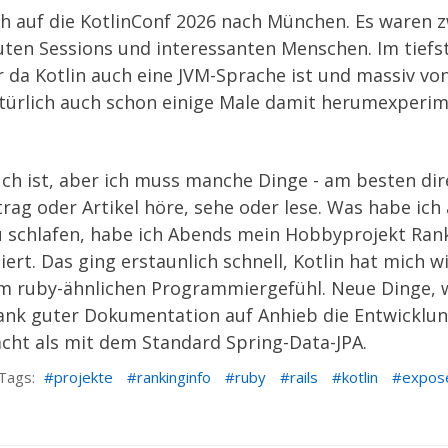
ch auf die
KotlinConf 2026
nach München. Es waren z
uten Sessions und interessanten Menschen. Im tief
er da Kotlin auch eine JVM-Sprache ist und massiv vo
türlich auch schon einige Male damit herumexperime
euch ist, aber ich muss manche Dinge - am besten di
trag oder Artikel höre, sehe oder lese. Was habe ich
u schlafen, habe ich Abends mein Hobbyprojekt
Ran
ert. Das ging erstaunlich schnell, Kotlin hat mich w
em ruby-ähnlichen Programmiergefühl. Neue Dinge, 
ank guter Dokumentation auf Anhieb die Entwicklun
cht als mit dem Standard Spring-Data-JPA.
Tags:
projekte
rankinginfo
ruby
rails
kotlin
expos