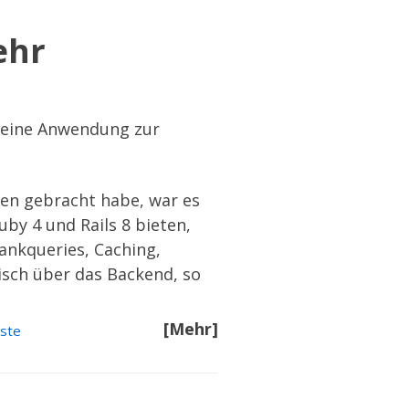
ehr
eine Anwendung zur
ien
gebracht habe, war es
uby 4 und Rails 8 bieten,
ankqueries, Caching,
isch über das Backend, so
[Mehr]
iste