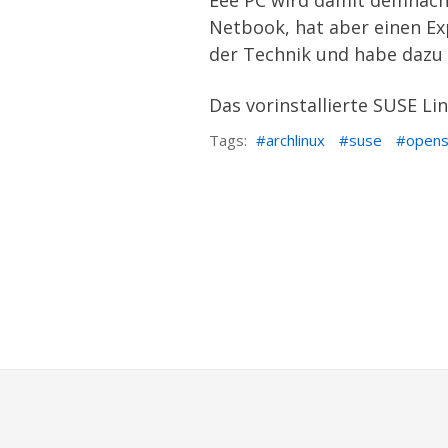
Eee PC wird damit demnächs
Netbook, hat aber einen Ex
der Technik und habe dazu 
Das vorinstallierte SUSE Li
Tags:
archlinux
suse
open