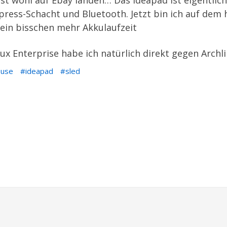
t wohl auf Ebay landen… Das Ideapad ist eigentlich
press-Schacht und Bluetooth. Jetzt bin ich auf dem
ein bisschen mehr Akkulaufzeit
nux Enterprise habe ich natürlich direkt gegen Arch
suse
ideapad
sled