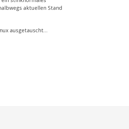
 ein stinknormales
 halbwegs aktuellen Stand
linux ausgetauscht…