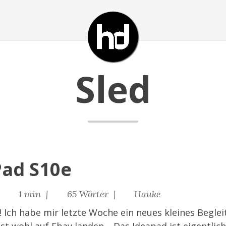
Sled
Pad S10e
 |
1 min |
65 Wörter |
Hauke
Ich habe mir letzte Woche ein neues kleines Begleit