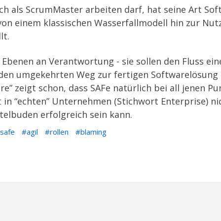
h als ScrumMaster arbeiten darf, hat seine Art Sof
von einem klassischen Wasserfallmodell hin zur Nut
lt.
e Ebenen an Verantwortung - sie sollen den Fluss e
 den umgekehrten Weg zur fertigen Softwarelösung
re” zeigt schon, dass SAFe natürlich bei all jenen 
t in “echten” Unternehmen (Stichwort Enterprise) ni
telbuden erfolgreich sein kann.
safe
agil
rollen
blaming