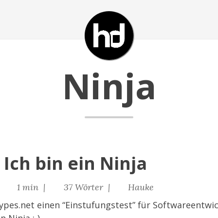
Ninja
: Ich bin ein Ninja
|
1 min |
37 Wörter |
Hauke
ypes.net
einen “Einstufungstest” für Softwareentwi