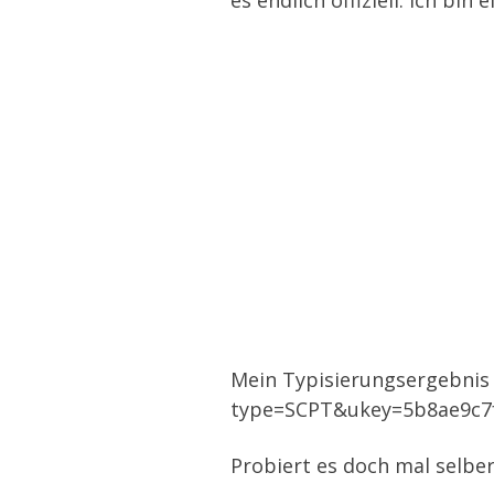
es endlich offiziell: Ich bin ei
Mein Typisierungsergebnis f
type=SCPT&ukey=5b8ae9c7
Probiert es doch mal selber