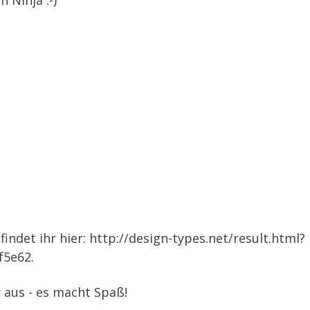
n Ninja :-)
indet ihr hier:
http://design-types.net/result.html?
f5e62
.
 aus - es macht Spaß!