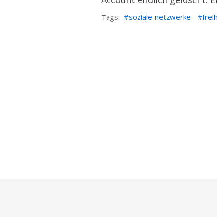
Account endlich gelöscht. E
Tags:
soziale-netzwerke
frei