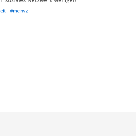
in soziales Netzwerk weniger!
heit
meinvz