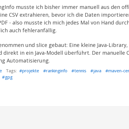
ngInfo
musste ich bisher immer manuell aus den offi
ne CSV extrahieren, bevor ich die Daten importiere
s PDF - also musste ich mich jedes Mal von Hand dur
ich auch fehleranfällig.
t genommen und
slice
gebaut: Eine kleine Java-Library
d direkt in ein Java-Modell überführt. Der manuelle
tung Automatisierung.
e
Tags:
projekte
rankinginfo
tennis
java
maven-cen
gpg