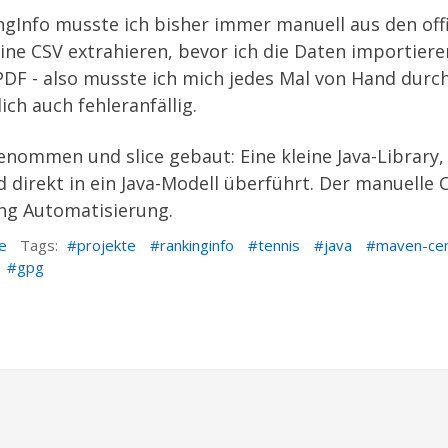
ngInfo
musste ich bisher immer manuell aus den offi
ne CSV extrahieren, bevor ich die Daten importiere
s PDF - also musste ich mich jedes Mal von Hand dur
ich auch fehleranfällig.
t genommen und
slice
gebaut: Eine kleine Java-Library
d direkt in ein Java-Modell überführt. Der manuelle
tung Automatisierung.
e
Tags:
projekte
rankinginfo
tennis
java
maven-cen
gpg