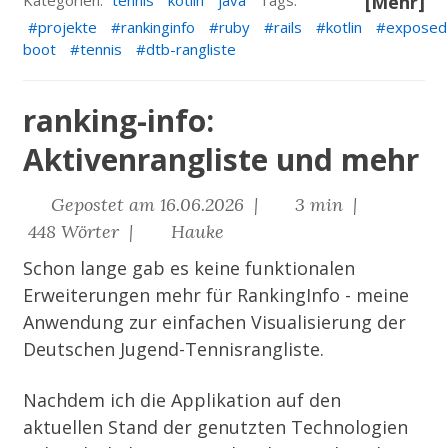
Kategorien:
tennis
kotlin
java
Tags:
[Mehr]
projekte
rankinginfo
ruby
rails
kotlin
exposed
boot
tennis
dtb-rangliste
ranking-info:
Aktivenrangliste und mehr
Gepostet am 16.06.2026 |
3 min |
448 Wörter |
Hauke
Schon lange gab es keine funktionalen
Erweiterungen mehr für
RankingInfo
- meine
Anwendung zur einfachen Visualisierung der
Deutschen Jugend-Tennisrangliste.
Nachdem ich die Applikation auf den
aktuellen Stand der genutzten Technologien